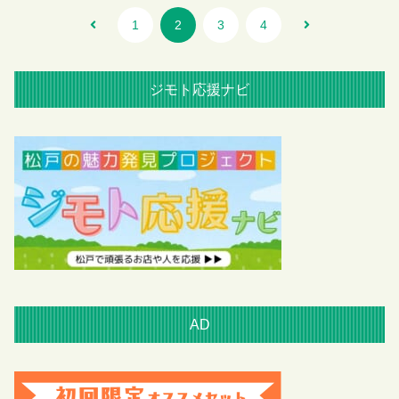
1
2
3
4
ジモト応援ナビ
AD