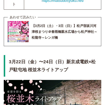
https://matsudosyuku.net/
ト
【3月2日（土）・3日（日）】松戸宿坂川河
津桜まつり＠春雨橋親水広場から松戸神社～
松龍寺～レンガ橋
3月22日（金）〜24日（日）新京成電鉄×松
戸駐屯地 桜並木ライトアップ