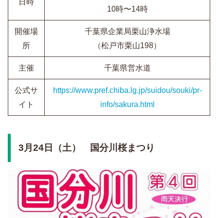
日時
10時〜14時
開催場
千葉県企業局栗山浄水場
所
（松戸市栗山198）
主催
千葉県営水道
公式サ
https://www.pref.chiba.lg.jp/suidou/souki/pr-
イト
info/sakura.html
3月24日（土） 国分川桜まつり