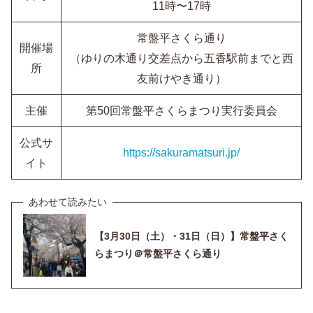
11時〜17時
常盤平さくら通り
開催場
（ゆりの木通り交差点から五香駅前までと西
所
友前けやき通り）
主催
第50回常盤平さくらまつり実行委員会
公式サ
https://sakuramatsuri.jp/
イト
【3月30日（土）・31日（日）】常盤平さく
らまつり＠常盤平さくら通り