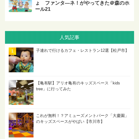
ょ ファンタ―ネ！がやってきた＠森のホ
ール21
人気記事
子連れで行けるカフェ・レストラン12選【松戸市】
【亀有駅】アリオ亀有のキッズスペース「kids
tree」に行ってみた
これが無料！？アミューズメントパーク「大慶園」
のキッズスペースがやばい【市川市】