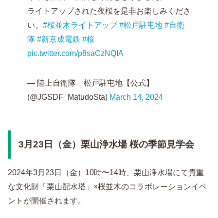
ライトアップされた夜桜を是非お楽しみくださ
い。
#桜並木ライトアップ
#松戸駐屯地
#自衛
隊
#新京成電鉄
#桜
pic.twitter.com/p8saCzNQIA
— 陸上自衛隊 松戸駐屯地【公式】
(@JGSDF_MatudoSta)
March 14, 2024
3月23日（金）栗山浄水場 桜の季節見学会
2024年3月23日（金）10時〜14時、栗山浄水場にて貴重
な文化財「栗山配水塔」×桜並木のコラボレーションイベ
ントが開催されます。