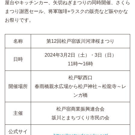
屋台やキッチンカー、矢切ねぎまつりの同時開催、さくら
まつり謝恩セール、将軍珈琲+ラスクの販売など賑やかな
お祭りです。
名称
第12回松戸宿坂川河津桜まつり
2024年3月2日（土）・3日（日）
日時
11時〜16時
松戸駅西口
開催場所
春雨橋親水広場から松戸神社～松龍寺～レ
ンガ橋
松戸宿商業振興連合会
主催
坂川とまちづくり市民の会
公式サイ