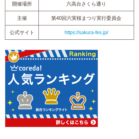
開催場所
六高台さくら通り
主催
第40回六実桜まつり実行委員会
公式サイト
https://sakura-fes.jp/