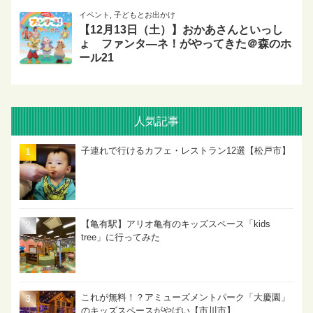
イベント
,
子どもとお出かけ
【12月13日（土）】おかあさんといっし
ょ ファンタ―ネ！がやってきた＠森のホ
ール21
人気記事
子連れで行けるカフェ・レストラン12選【松戸市】
【亀有駅】アリオ亀有のキッズスペース「kids
tree」に行ってみた
これが無料！？アミューズメントパーク「大慶園」
のキッズスペースがやばい【市川市】