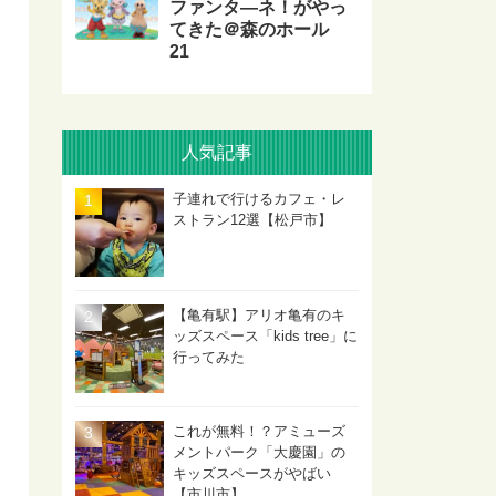
ファンタ―ネ！がやっ
てきた＠森のホール
21
人気記事
子連れで行けるカフェ・レ
ストラン12選【松戸市】
【亀有駅】アリオ亀有のキ
ッズスペース「kids tree」に
行ってみた
これが無料！？アミューズ
メントパーク「大慶園」の
キッズスペースがやばい
【市川市】