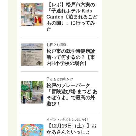
【レポ】松戸市六実の
「子連れホテル Kids
Garden〔泊まれるこど
もの国〕」に行ってみ
た
お役立ち情報
松戸市の就学時健康診
断って何するの？【市
内H小学校の場合】
子どもとお出かけ
松戸のプレーパーク
「冒険遊び場 まつど あ
そぼうよ」で最高の外
遊び！
イベント
,
子どもとお出かけ
【12月13日（土）】お
かあさんといっしょ