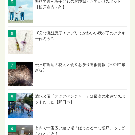
無料で遊べる子どもの遊び場・おでかけスポット
【松戸市内・外】
10分で発注完了！アプリでかわいい我が子のアクキ
ー作ろう♡
松戸市近辺の花火大会＆お祭り開催情報【2024年最
新版】
清水公園「アクアベンチャー」は最高の水遊びスポ
ットだった【野田市】
市内で一番広い遊び場「ほっとるーむ松戸」ってど
んなところ？