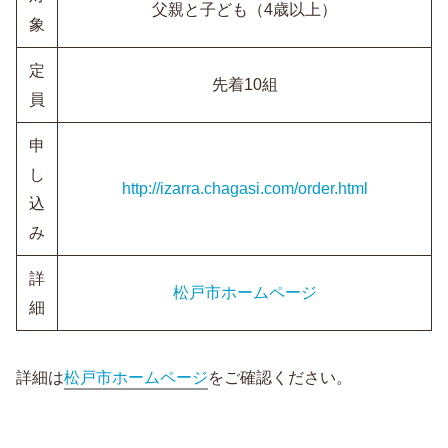
父親と子ども（4歳以上）
象
定
先着10組
員
申
し
http://izarra.chagasi.com/order.html
込
み
詳
松戸市ホームページ
細
詳細は
松戸市ホームページ
をご確認ください。