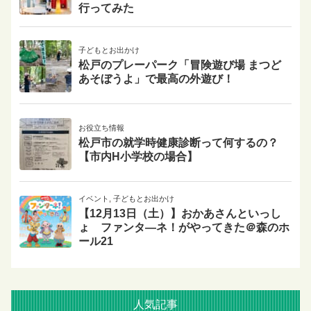
行ってみた
子どもとお出かけ
松戸のプレーパーク「冒険遊び場 まつど
あそぼうよ」で最高の外遊び！
お役立ち情報
松戸市の就学時健康診断って何するの？
【市内H小学校の場合】
イベント
,
子どもとお出かけ
【12月13日（土）】おかあさんといっし
ょ ファンタ―ネ！がやってきた＠森のホ
ール21
人気記事