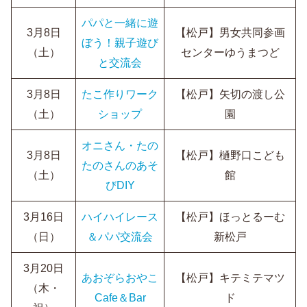
パパと一緒に遊
3月8日
【松戸】男女共同参画
ぼう！親子遊び
（土）
センターゆうまつど
と交流会
3月8日
たこ作りワーク
【松戸】矢切の渡し公
（土）
ショップ
園
オニさん・たの
3月8日
【松戸】樋野口こども
たのさんのあそ
（土）
館
びDIY
3月16日
ハイハイレース
【松戸】ほっとるーむ
（日）
＆パパ交流会
新松戸
3月20日
あおぞらおやこ
【松戸】キテミテマツ
（木・
Cafe＆Bar
ド