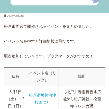
2025年2月25日
松戸市周辺で開催されるイベントをまとめました。
イベント名を押すと詳細情報に飛びます。
順次追加していきます。ブックマークがおすすめ！
イベント名（リ
日程
場所
ンク）
3月1日
【松戸】春雨橋親水広
松戸宿坂川河津
（土）・2
場から松戸神社～松龍
桜まつり
日（日）
寺～レンガ橋