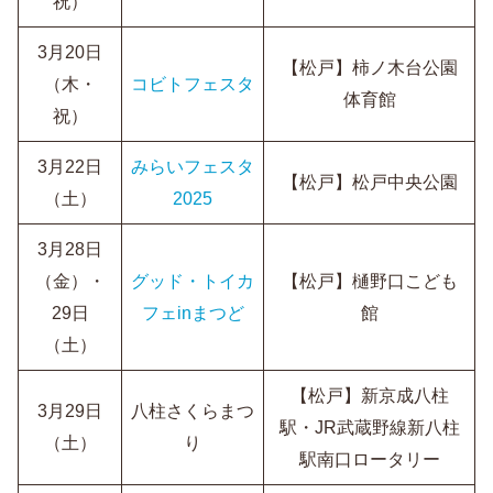
祝）
3月20日
【松戸】柿ノ木台公園
（木・
コビトフェスタ
体育館
祝）
3月22日
みらいフェスタ
【松戸】松戸中央公園
（土）
2025
3月28日
（金）・
グッド・トイカ
【松戸】樋野口こども
29日
フェinまつど
館
（土）
【松戸】新京成八柱
3月29日
八柱さくらまつ
駅・JR武蔵野線新八柱
（土）
り
駅南口ロータリー