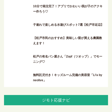
10分で発注完了！アプリでかわいい我が子のアクキ
ー作ろう♡
子連れで楽しめる水遊びスポット7選【松戸市近辺】
【松戸市民のおすすめ】美味しい梨が買える農園教
えます！
松戸の有名パン屋さん「Zopf（ツオップ）」でモー
ニング♡
無料託児付き！キッズルーム完備の美容室「Li’a by
neolive」
ジモト応援ナビ