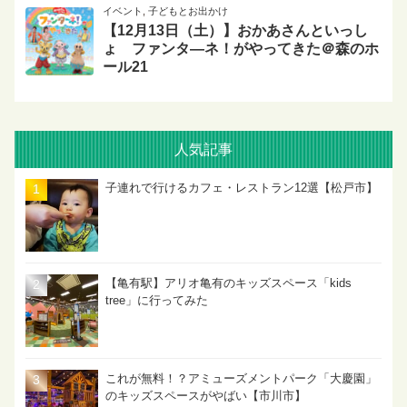
イベント
,
子どもとお出かけ
【12月13日（土）】おかあさんといっし
ょ ファンタ―ネ！がやってきた＠森のホ
ール21
人気記事
子連れで行けるカフェ・レストラン12選【松戸市】
【亀有駅】アリオ亀有のキッズスペース「kids
tree」に行ってみた
これが無料！？アミューズメントパーク「大慶園」
のキッズスペースがやばい【市川市】