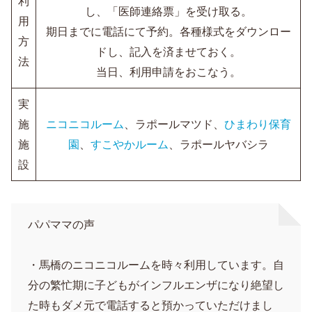
利
し、「医師連絡票」を受け取る。
用
期日までに電話にて予約。各種様式をダウンロー
方
ドし、記入を済ませておく。
法
当日、利用申請をおこなう。
実
施
ニコニコルーム
、ラポールマツド、
ひまわり保育
施
園
、
すこやかルーム
、ラポールヤバシラ
設
パパママの声
・馬橋のニコニコルームを時々利用しています。自
分の繁忙期に子どもがインフルエンザになり絶望し
た時もダメ元で電話すると預かっていただけまし