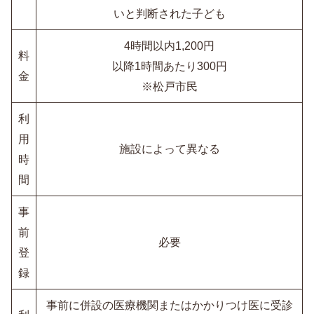
いと判断された子ども
4時間以内1,200円
料
以降1時間あたり300円
金
※松戸市民
利
用
施設によって異なる
時
間
事
前
必要
登
録
事前に併設の医療機関またはかかりつけ医に受診